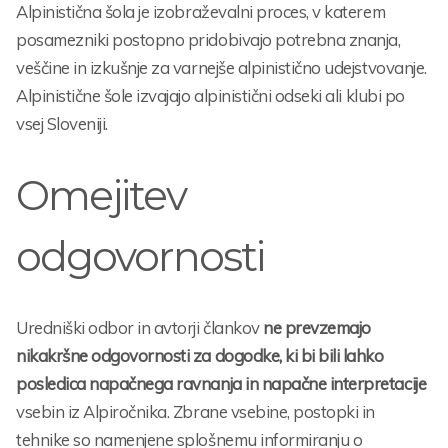
Alpinistična šola je izobraževalni proces, v katerem
posamezniki postopno pridobivajo potrebna znanja,
veščine in izkušnje za varnejše alpinistično udejstvovanje.
Alpinistične šole izvajajo alpinistični odseki ali klubi po
vsej Sloveniji.
Omejitev
odgovornosti
Uredniški odbor in avtorji člankov
ne prevzemajo
nikakršne odgovornosti za dogodke, ki bi bili lahko
posledica napačnega ravnanja in napačne interpretacije
vsebin iz Alpiročnika. Zbrane vsebine, postopki in
tehnike so namenjene splošnemu informiranju o