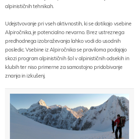
alpinističnih tehnikah.
Udejstvovanje pri vseh aktivnostih, ki se dotikajo vsebine
Alpiročnika, je potencialno nevarno. Brez ustreznega
predhodnega izobraževanja lahko vodi do usodnih
posledic. Vsebine iz Alpiročnika se praviloma podajajo
skozi program alpinističnih šol v alpinističnih odsekih in
klubih ter niso primerne za samostojno pridobivanje
znanja in izkušenj.