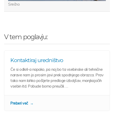
Srečno
V tem poglavju:
Kontaktiraj uredništvo
Če si odkril-a napako, pa naj bo ta vsebinske ali tehnične
narave nam jo prosim javi prek spodnjega obrazca. Prav
tako nam lahko pošljete predloge izboljšav, manjkajočih
vsebin itd. Pobude bomo preučili. …
Preberi več