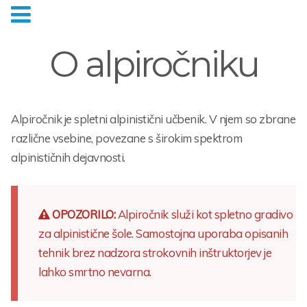
O alpiročniku
Alpiročnik je spletni alpinistični učbenik. V njem so zbrane
različne vsebine, povezane s širokim spektrom
alpinističnih dejavnosti.
OPOZORILO:
Alpiročnik služi kot spletno gradivo
za alpinistične šole. Samostojna uporaba opisanih
tehnik brez nadzora strokovnih inštruktorjev je
lahko smrtno nevarna.