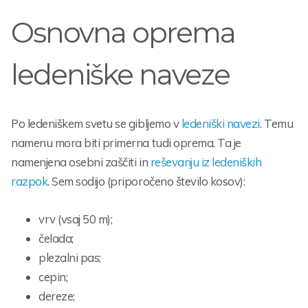
Osnovna oprema
ledeniške naveze
Po ledeniškem svetu se gibljemo v
ledeniški navezi
. Temu
namenu mora biti primerna tudi oprema. Ta je
namenjena osebni zaščiti in
reševanju iz ledeniških
razpok
. Sem sodijo (priporočeno število kosov):
vrv (vsaj 50 m);
čelada;
plezalni pas;
cepin;
dereze;