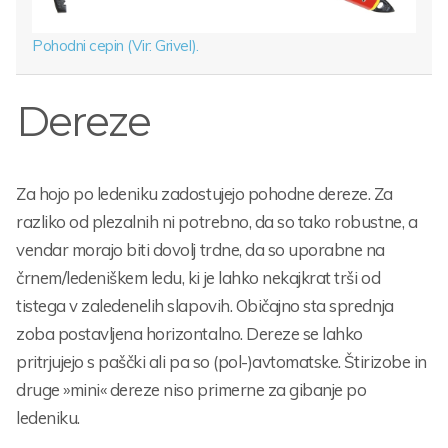
Pohodni cepin (Vir: Grivel).
Dereze
Za hojo po ledeniku zadostujejo pohodne dereze. Za
razliko od plezalnih ni potrebno, da so tako robustne, a
vendar morajo biti dovolj trdne, da so uporabne na
črnem/ledeniškem ledu, ki je lahko nekajkrat trši od
tistega v zaledenelih slapovih. Običajno sta sprednja
zoba postavljena horizontalno. Dereze se lahko
pritrjujejo s paščki ali pa so (pol-)avtomatske. Štirizobe in
druge »mini« dereze niso primerne za gibanje po
ledeniku.