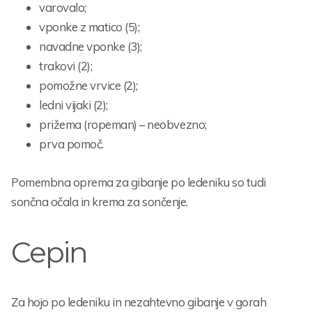
varovalo;
vponke z matico (5);
navadne vponke (3);
trakovi (2);
pomožne vrvice (2);
ledni vijaki (2);
prižema (ropeman) – neobvezno;
prva pomoč.
Pomembna oprema za gibanje po ledeniku so tudi
sončna očala in krema za sončenje.
Cepin
Za hojo po ledeniku in nezahtevno gibanje v gorah