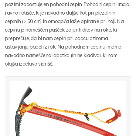
pozimi zadostuje en pohodni cepin. Pohodni cepini imajo
ravno ratišče, ki je navadno daljše kot pri plezalnih
cepinih (> 50 cm) in omogoča lažje opiranje pri hoji. Na
cepinu je nameščen pašček za pritrditev na roko, ki
preprečuje, da bi nam cepin pri padcu oziroma
ustavljanju padel iz rok. Na pohodnem cepinu imamo
navadno nameščeno lopatko (in ne kladiva), ki nam
olajša izdelavo sidrišč.