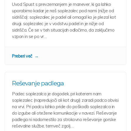
Uvod Spust s prevzemanjem je manever, ki ga lahko
uporabimo kadar je naš soplezalec pod nami (nižje od
sidrišča): soplezalec je padel ali omagal ko je plezal kot
drugi. soplezalec je v vodstvu padel in je nižje od
sidrišča. Če se v teh situacijah odločimo, da zaključimo
vzpon in se po vr…
Preberi več
Reševanje padlega
Padec soplezalca je dogodek, pri katerem nam
soplezalec (napredujoči ali kot drugi) zaradi padca obvisi
na vrvi. Pri padcu lahko pride do poškodb soplezalca in
do izgube ali otežene komunikacije v navezi. Reševanje
padlega ni nadomestilo za strokovno reševanje gorske
reševalne službe, temveč zgolj…