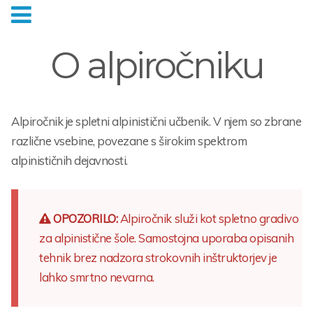
O alpiročniku
Alpiročnik je spletni alpinistični učbenik. V njem so zbrane
različne vsebine, povezane s širokim spektrom
alpinističnih dejavnosti.
OPOZORILO:
Alpiročnik služi kot spletno gradivo
za alpinistične šole. Samostojna uporaba opisanih
tehnik brez nadzora strokovnih inštruktorjev je
lahko smrtno nevarna.