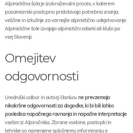
Alpinistična šola je izobraževalni proces, v katerem
posamezniki postopno pridobivajo potrebna znanja,
veščine in izkušnje za varnejše alpinistično udejstvovanje.
Alpinistične šole izvajajo alpinistični odseki ali klubi po
vsej Sloveniji.
Omejitev
odgovornosti
Uredniški odbor in avtorji člankov
ne prevzemajo
nikakršne odgovornosti za dogodke, ki bi bili lahko
posledica napačnega ravnanja in napačne interpretacije
vsebin iz Alpiročnika. Zbrane vsebine, postopki in
tehnike so namenjene splošnemu informiranju o