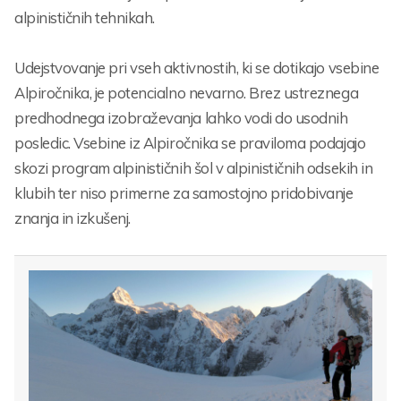
alpinističnih tehnikah.
Udejstvovanje pri vseh aktivnostih, ki se dotikajo vsebine
Alpiročnika, je potencialno nevarno. Brez ustreznega
predhodnega izobraževanja lahko vodi do usodnih
posledic. Vsebine iz Alpiročnika se praviloma podajajo
skozi program alpinističnih šol v alpinističnih odsekih in
klubih ter niso primerne za samostojno pridobivanje
znanja in izkušenj.