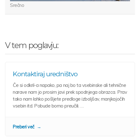
Srečno
V tem poglavju:
Kontaktiraj uredništvo
Če si odkril-a napako, pa naj bo ta vsebinske ali tehnične
narave nam jo prosim javi prek spodnjega obrazca. Prav
tako nam lahko pošljete predloge izboljšav, manjkajočih
vsebin itd. Pobude bomo preučili. …
Preberi več