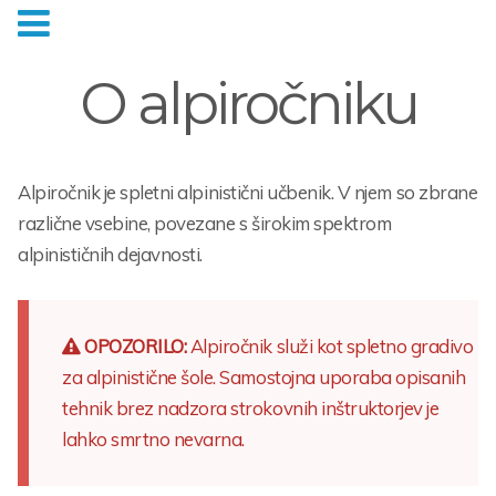
O alpiročniku
Alpiročnik je spletni alpinistični učbenik. V njem so zbrane
različne vsebine, povezane s širokim spektrom
alpinističnih dejavnosti.
OPOZORILO:
Alpiročnik služi kot spletno gradivo
za alpinistične šole. Samostojna uporaba opisanih
tehnik brez nadzora strokovnih inštruktorjev je
lahko smrtno nevarna.