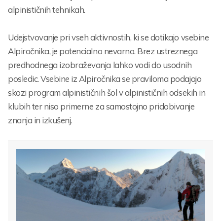
alpinističnih tehnikah.
Udejstvovanje pri vseh aktivnostih, ki se dotikajo vsebine
Alpiročnika, je potencialno nevarno. Brez ustreznega
predhodnega izobraževanja lahko vodi do usodnih
posledic. Vsebine iz Alpiročnika se praviloma podajajo
skozi program alpinističnih šol v alpinističnih odsekih in
klubih ter niso primerne za samostojno pridobivanje
znanja in izkušenj.