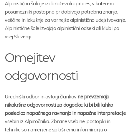
Alpinistična šola je izobraževalni proces, v katerem
posamezniki postopno pridobivajo potrebna znanja,
veščine in izkušnje za varnejše alpinistično udejstvovanje.
Alpinistične šole izvajajo alpinistični odseki ali klubi po
vsej Sloveniji.
Omejitev
odgovornosti
Uredniški odbor in avtorji člankov
ne prevzemajo
nikakršne odgovornosti za dogodke, ki bi bili lahko
posledica napačnega ravnanja in napačne interpretacije
vsebin iz Alpiročnika. Zbrane vsebine, postopki in
tehnike so namenjene splošnemu informiranju o