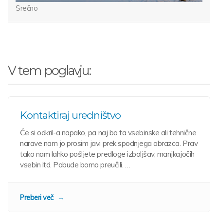
Srečno
V tem poglavju:
Kontaktiraj uredništvo
Če si odkril-a napako, pa naj bo ta vsebinske ali tehnične
narave nam jo prosim javi prek spodnjega obrazca. Prav
tako nam lahko pošljete predloge izboljšav, manjkajočih
vsebin itd. Pobude bomo preučili. …
Preberi več