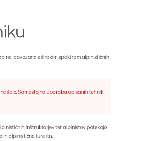
niku
vsebine, povezane s širokim spektrom alpinističnih
tične šole. Samostojna uporaba opisanih tehnik
.
inističnih inštruktorjev ter alpinistov potekajo
in alpinistične ture itn.