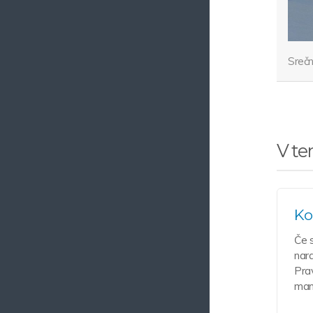
Sreč
V te
Ko
Če s
nara
Prav
manj