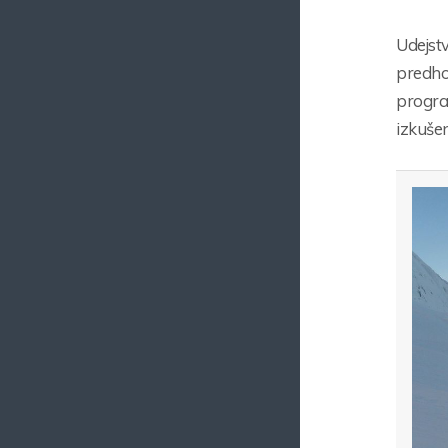
Udejstv
predho
program
izkušen