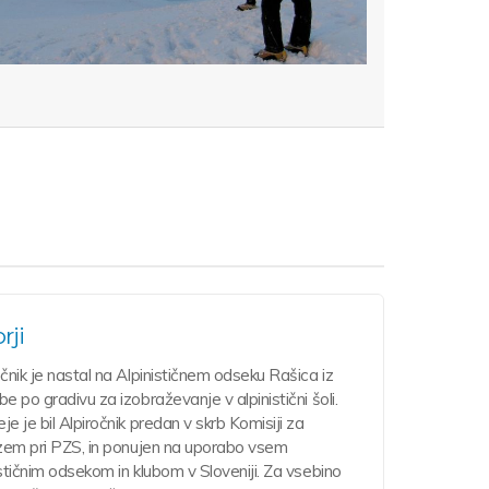
rji
očnik je nastal na Alpinističnem odseku Rašica iz
be po gradivu za izobraževanje v alpinistični šoli.
je je bil Alpiročnik predan v skrb Komisiji za
izem pri PZS, in ponujen na uporabo vsem
ističnim odsekom in klubom v Sloveniji. Za vsebino