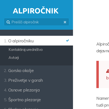
1.
O alpiročniku
Alpiroč
Kontaktiraj uredništvo
dejavno
Avtorji
2.
Gorsko okolje
b
3.
Preživetje v gorah
4.
Osnove plezanja
Namenje
5.
Športno plezanje
tudi pr