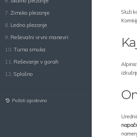
6.
Skalno plezanje
Služi 
7.
Zimsko plezanje
Komisij
8.
Ledno plezanje
9.
Reševalni vrvni manevri
Kaj
10.
Turna smuka
11.
Reševanje v gorah
Alpinis
izkušnj
12.
Splošno
Om
Počisti zgodovino
Uredniš
napačn
namenje