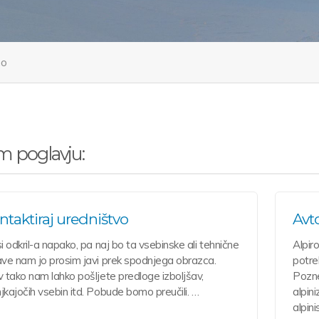
no
m poglavju:
ntaktiraj uredništvo
Avto
i odkril-a napako, pa naj bo ta vsebinske ali tehnične
Alpir
ve nam jo prosim javi prek spodnjega obrazca.
potre
 tako nam lahko pošljete predloge izboljšav,
Pozne
kajočih vsebin itd. Pobude bomo preučili. …
alpin
alpin