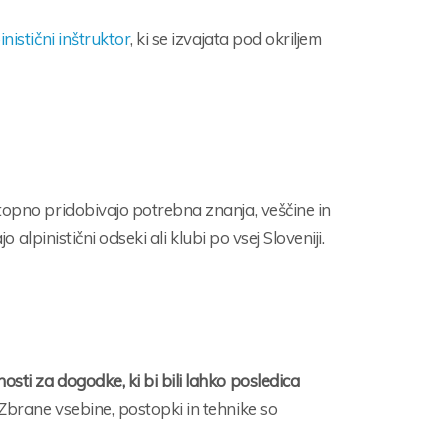
inistični inštruktor
, ki se izvajata pod okriljem
topno pridobivajo potrebna znanja, veščine in
 alpinistični odseki ali klubi po vsej Sloveniji.
ti za dogodke, ki bi bili lahko posledica
 Zbrane vsebine, postopki in tehnike so