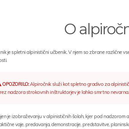
O alpiroč
nik je spletni alpinistični učbenik. V njem so zbrane različne 
sti.
OPOZORILO:
Alpiročnik služi kot spletno gradivo za alpinis
rez nadzora strokovnih inštruktorjev je lahko smrtno nevarna
n je izobraževanju v alpinističnih šolah, kjer pod nadzorom alp
aktične vaje, predavanja, demonstracije, predstavitve, planinske 