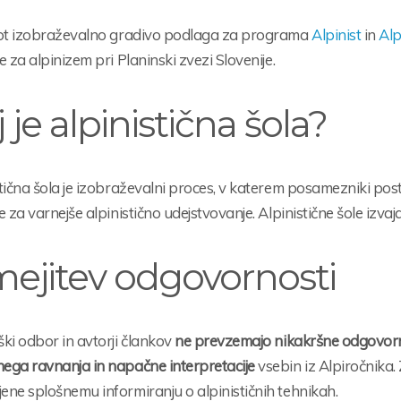
kot izobraževalno gradivo podlaga za programa
Alpinist
in
Alp
e za alpinizem pri Planinski zvezi Slovenije.
 je alpinistična šola?
tična šola je izobraževalni proces, v katerem posamezniki pos
e za varnejše alpinistično udejstvovanje. Alpinistične šole izvajajo
ejitev odgovornosti
ki odbor in avtorji člankov
ne prevzemajo nikakršne odgovornos
ega ravnanja in napačne interpretacije
vsebin iz Alpiročnika.
ne splošnemu informiranju o alpinističnih tehnikah.